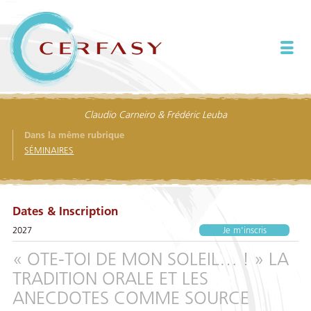
Claudio Carneiro & Frédéric Leuba
Dans la même rubrique
SÉMINAIRES
Dates & Inscription
2027
Je m'inscris
« OTE-TOI DE MON SOLEIL… ! » LA
TRADITION ORALE ET LES
ANECDOTES COMME SOURCE