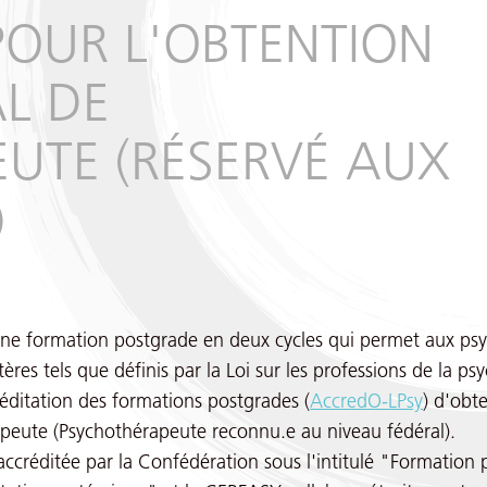
POUR L'OBTENTION
AL DE
UTE (RÉSERVÉ AUX
)
e formation postgrade en deux cycles qui permet aux ps
tères tels que définis par la Loi sur les professions de la ps
réditation des formations postgrades (
AccredO-LPsy
) d'obte
peute (Psychothérapeute reconnu.e au niveau fédéral).
accréditée par la Confédération sous l'intitulé "Formation