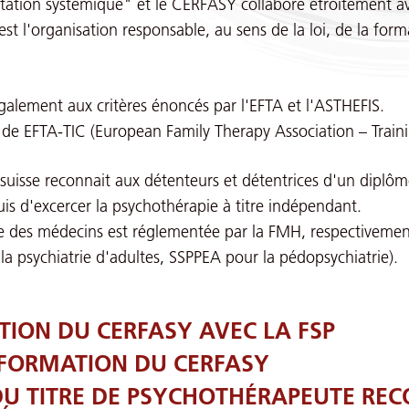
tation systémique" et le CERFASY collabore étroitement av
st l'organisation responsable, au sens de la loi, de la for
alement aux critères énoncés par l'EFTA et l'ASTHEFIS.
 de EFTA-TIC (European Family Therapy Association – Trainin
on suisse reconnait aux détenteurs et détentrices d'un dipl
uis d'excercer la psychothérapie à titre indépendant.
 des médecins est réglementée par la FMH, respectivement
 la psychiatrie d'adultes, SSPPEA pour la pédopsychiatrie).
ION DU CERFASY AVEC LA FSP
 FORMATION DU CERFASY
U TITRE DE PSYCHOTHÉRAPEUTE REC