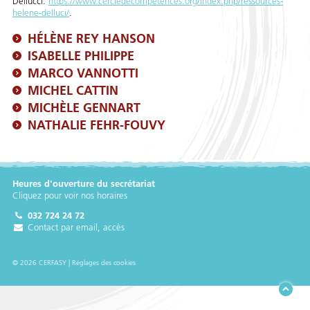
Dellucci:
https://www.cercledecompetences.org/index.php/ressources-
helene-delluci/
.
HÉLÈNE REY HANSON
ISABELLE PHILIPPE
MARCO VANNOTTI
MICHEL CATTIN
MICHÈLE GENNART
NATHALIE FEHR-FOUVY
Heures d'ouverture du secrétariat
Cliquez pour voir nos horaires
032 724 24 72
Contact par email, accès
© 2026 CERFASY |
Réglages des cookies